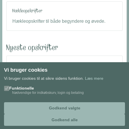
Hækleopskrifter
Hækleopskrifter til både begyndere og øvede.
Nyeste opskrifter
Weekend Cardigan
Vi bruger cookies
30,00 kr.
Vi bruger cookies til at sikre sidens funktion.
Læs mere
Funktionelle
Nødvendige for indkøbskurv, login og betaling
Godkend valgte
Godkend alle
Privatlivspolitik
|
Cookie-indstillinger
|
© 2026 Garnista